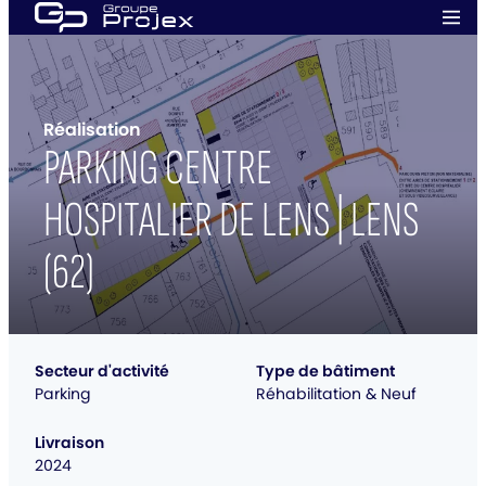
Aller
Men
au
prin
Groupe
contenu
Projex
Réalisation
PARKING CENTRE
HOSPITALIER DE LENS | LENS
(62)
Secteur d'activité
Type de bâtiment
Parking
Réhabilitation & Neuf
Livraison
2024