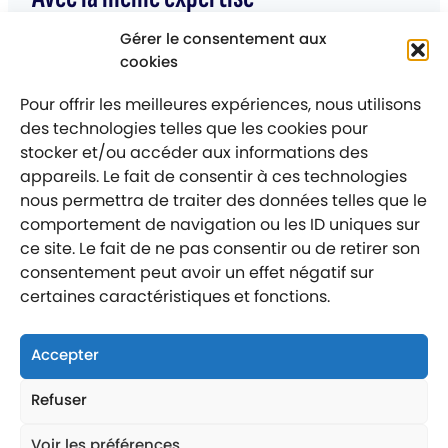
Gérer le consentement aux
PARKING
–
ANZIN
cookies
CENTRE D’EXPOSITION ET DE CONGRES
Pour offrir les meilleures expériences, nous utilisons
des technologies telles que les cookies pour
stocker et/ou accéder aux informations des
appareils. Le fait de consentir à ces technologies
nous permettra de traiter des données telles que le
comportement de navigation ou les ID uniques sur
Mentions légales
Politique de confidentialité
ce site. Le fait de ne pas consentir ou de retirer son
consentement peut avoir un effet négatif sur
Labellisé entreprise engagée
certaines caractéristiques et fonctions.
Accepter
Refuser
Nous suivre
Nous contacter
Voir les préférences