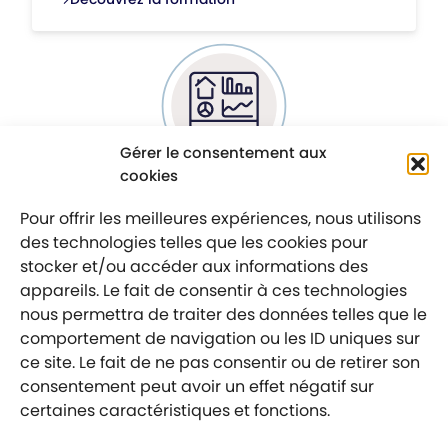
Gérer le consentement aux
cookies
Pour offrir les meilleures expériences, nous utilisons
PM02
1 JOUR (7 HEURES)
RÉFÉRENCE
DURÉE
des technologies telles que les cookies pour
:
:
Piloter un projet avec Microsoft
stocker et/ou accéder aux informations des
Project®
appareils. Le fait de consentir à ces technologies
nous permettra de traiter des données telles que le
Développez vos compétences sur MS
PROJECT®, une solution Microsoft
comportement de navigation ou les ID uniques sur
incontournable dans la gestion de projet. Cette
ce site. Le fait de ne pas consentir ou de retirer son
formation vous donne les clés pour planifier vos
consentement peut avoir un effet négatif sur
tâches, gérer vos ressources, maîtriser vos
certaines caractéristiques et fonctions.
coûts et suivre l’avancement de vos projets en
temps réel. Apprenez à structurer et suivre vos