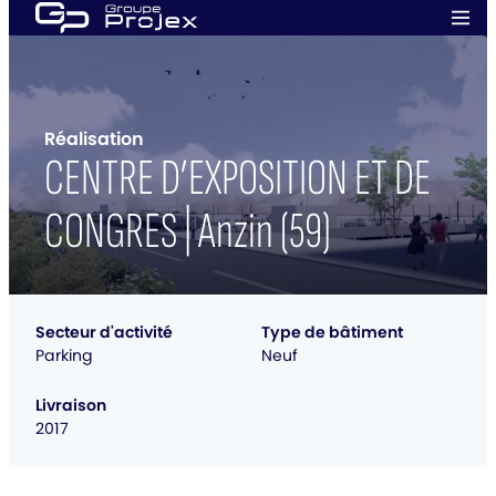
Aller
Men
au
prin
Groupe
contenu
Projex
Réalisation
CENTRE D’EXPOSITION ET DE
CONGRES | Anzin (59)
Secteur d'activité
Type de bâtiment
Parking
Neuf
Livraison
2017