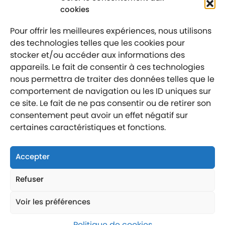
PARKING
–
LENS
cookies
PARKING CENTRE HOSPITALIER DE LENS
Pour offrir les meilleures expériences, nous utilisons
des technologies telles que les cookies pour
stocker et/ou accéder aux informations des
appareils. Le fait de consentir à ces technologies
nous permettra de traiter des données telles que le
comportement de navigation ou les ID uniques sur
Mentions légales
Politique de confidentialité
ce site. Le fait de ne pas consentir ou de retirer son
consentement peut avoir un effet négatif sur
Labellisé entreprise engagée
certaines caractéristiques et fonctions.
Accepter
Refuser
Nous suivre
Nous contacter
Voir les préférences
Nous trouver
Politique de cookies