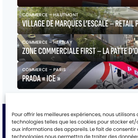
COMMERCE
–
HAUTMONT
VILLAGE DE MARQUES L’ESCALE – RETAIL 
COMMERCE
–
HERBLAY
ZONE COMMERCIALE FIRST – LA PATTE D’O
COMMERCE
–
PARIS
PRADA « ICE »
Pour offrir les meilleures expériences, nous utilisons
technologies telles que les cookies pour stocker et
aux informations des appareils. Le fait de consentir
technologies nous permettra de traiter des données 