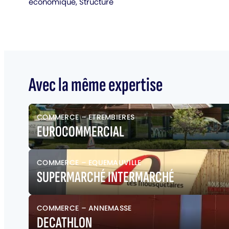
économique, Structure
Avec la même expertise
COMMERCE
–
ETREMBIERES
EUROCOMMERCIAL
COMMERCE
–
EQUEMAUVILLE
SUPERMARCHÉ INTERMARCHÉ
COMMERCE
–
ANNEMASSE
DECATHLON