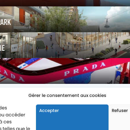
PARK
IE
Gérer le consentement aux cookies
 des
Accepter
Refuser
/ou accéder
Labellisé entreprise engagée
 à ces
telles que le