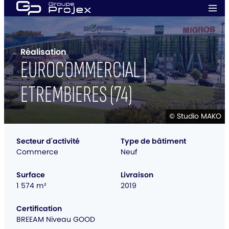
Aller
Men
au
prin
Groupe
contenu
Projex
Réalisation
EUROCOMMERCIAL |
ETREMBIERES (74)
© Studio MAKO
Secteur d'activité
Type de bâtiment
Commerce
Neuf
Surface
Livraison
1 574 m²
2019
Certification
BREEAM Niveau GOOD