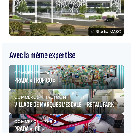
© Studio MAKO
Avec la même expertise
COMMERCE
–
PARIS
PRADA « TROPICO »
COMMERCE
–
HAUTMONT
VILLAGE DE MARQUES L’ESCALE – RETAIL PARK
COMMERCE
–
PARIS
PRADA « ICE »