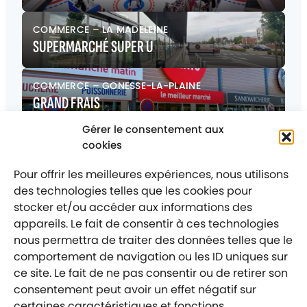
COMMERCE
–
LA MADELEINE
SUPERMARCHÉ SUPER U
COMMERCE
–
GONESSE-LA-PLAINE
GRAND FRAIS
Gérer le consentement aux
COMMERCE
–
HERBLAY
cookies
ZONE COMMERCIALE FIRST – LA PATTE D’OIE
Pour offrir les meilleures expériences, nous utilisons
des technologies telles que les cookies pour
stocker et/ou accéder aux informations des
appareils. Le fait de consentir à ces technologies
nous permettra de traiter des données telles que le
comportement de navigation ou les ID uniques sur
Mentions légales
ce site. Le fait de ne pas consentir ou de retirer son
Politique de confidentialité
consentement peut avoir un effet négatif sur
Labellisé entreprise engagée
certaines caractéristiques et fonctions.