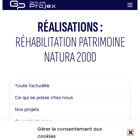
Aller
Men
au
prin
Groupe
contenu
Projex
RÉALISATIONS :
RÉHABILITATION PATRIMOINE
NATURA 2000
Toute l'actualité
Ce qui se passe chez nous
Nos projets
On parle de nous
Gérer le consentement aux
cookies