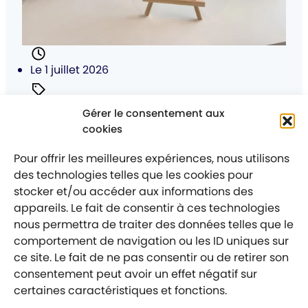
Posté
Le 1 juillet 2026
Catégorie
Ce qui se passe chez nous
Gérer le consentement aux
:
cookies
Juin a rimé avec Santé et Bien-Être
au sein du Groupe Projex !
Pour offrir les meilleures expériences, nous utilisons
des technologies telles que les cookies pour
stocker et/ou accéder aux informations des
appareils. Le fait de consentir à ces technologies
nous permettra de traiter des données telles que le
comportement de navigation ou les ID uniques sur
Mentions légales
Politique de confidentialité
ce site. Le fait de ne pas consentir ou de retirer son
consentement peut avoir un effet négatif sur
Labellisé entreprise engagée
certaines caractéristiques et fonctions.