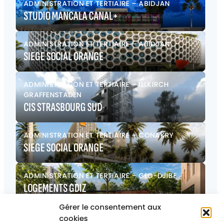
ADMINISTRATION ET TERTIAIRE
–
ABIDJAN
STUDIO MANCALA CANAL+
ADMINISTRATION ET TERTIAIRE
–
ABIDJAN
SIEGE SOCIAL ORANGE
ADMINISTRATION ET TERTIAIRE
–
ILLKIRCH
GRAFFENSTADEN
CIS STRASBOURG SUD
ADMINISTRATION ET TERTIAIRE
–
CONAKRY
SIEGE SOCIAL ORANGE
ADMINISTRATION ET TERTIAIRE
–
GLO-DJIBE
LOGEMENTS GDIZ
Gérer le consentement aux
ADMINISTRATION ET TERTIAIRE
–
STRASBOURG
cookies