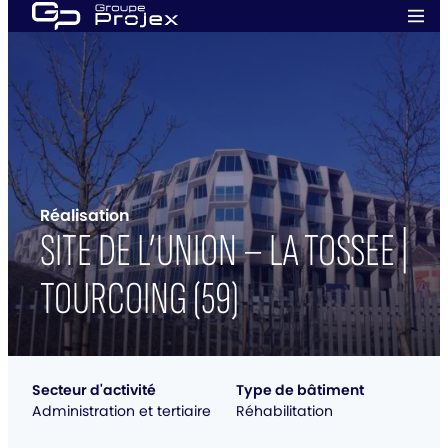
Aller
Men
au
prin
Groupe
contenu
Projex
Réalisation
SITE DE L’UNION – LA TOSSEE |
TOURCOING (59)
Secteur d'activité
Type de bâtiment
Administration et tertiaire
Réhabilitation