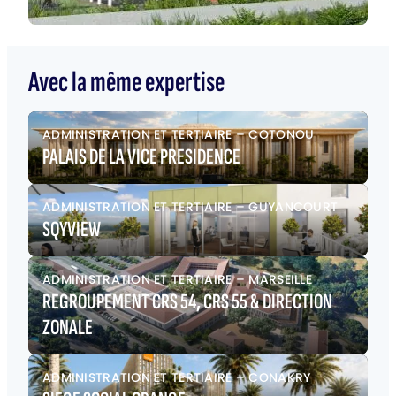
Avec la même expertise
ADMINISTRATION ET TERTIAIRE
–
COTONOU
PALAIS DE LA VICE PRESIDENCE
ADMINISTRATION ET TERTIAIRE
–
GUYANCOURT
SQYVIEW
ADMINISTRATION ET TERTIAIRE
–
MARSEILLE
REGROUPEMENT CRS 54, CRS 55 & DIRECTION
ZONALE
ADMINISTRATION ET TERTIAIRE
–
CONAKRY