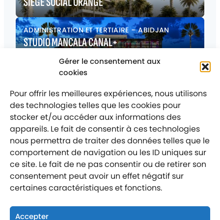
SIEGE SOCIAL ORANGE
ADMINISTRATION ET TERTIAIRE
–
ABIDJAN
STUDIO MANCALA CANAL+
Gérer le consentement aux
ADMINISTRATION ET TERTIAIRE
–
SAINT MAX
cookies
HÔTEL DE VILLE
Pour offrir les meilleures expériences, nous utilisons
des technologies telles que les cookies pour
stocker et/ou accéder aux informations des
appareils. Le fait de consentir à ces technologies
nous permettra de traiter des données telles que le
comportement de navigation ou les ID uniques sur
Mentions légales
Politique de confidentialité
ce site. Le fait de ne pas consentir ou de retirer son
consentement peut avoir un effet négatif sur
Labellisé entreprise engagée
certaines caractéristiques et fonctions.
Accepter