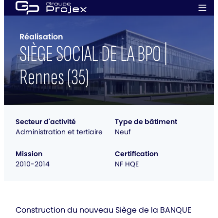
Aller
Men
au
prin
Groupe
contenu
Projex
Réalisation
SIÈGE SOCIAL DE LA BPO |
Rennes (35)
Secteur d'activité
Type de bâtiment
Administration et tertiaire
Neuf
Mission
Certification
2010-2014
NF HQE
Construction du nouveau Siège de la BANQUE