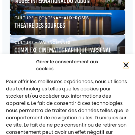
MUSEE INTERNATIONAL DU VODUN
CULTURE
–
FONTENAY-AUX-ROSES
THEATRE DES SOURCES
CULTURE
–
VALENCIENNES
COMPLEXE CINEMATOGRAPHIQUE L’ARSENAL
Gérer le consentement aux
CULTURE
–
SAINT-GILLES
cookies
MEDIATHEQUE COMMUNALE
Pour offrir les meilleures expériences, nous utilisons
des technologies telles que les cookies pour
stocker et/ou accéder aux informations des
appareils. Le fait de consentir à ces technologies
nous permettra de traiter des données telles que le
comportement de navigation ou les ID uniques sur
Mentions légales
ce site. Le fait de ne pas consentir ou de retirer son
Politique de confidentialité
consentement peut avoir un effet négatif sur
Labellisé entreprise engagée