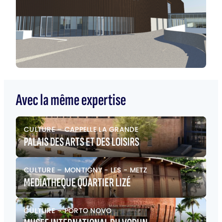
Avec la même expertise
CULTURE
–
CAPPELLE LA GRANDE
PALAIS DES ARTS ET DES LOISIRS
CULTURE
–
MONTIGNY - LES - METZ
MEDIATHEQUE QUARTIER LIZÉ
CULTURE
–
PORTO NOVO