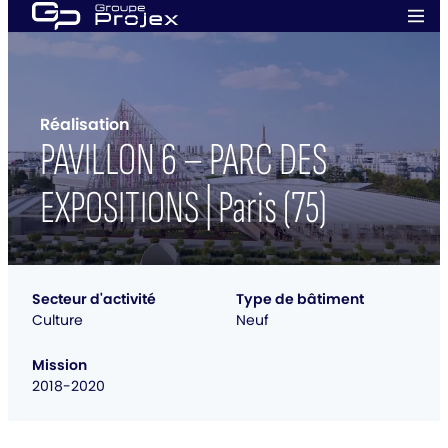
Aller
Men
au
prin
Groupe
contenu
Projex
Réalisation
PAVILLON 6 – PARC DES
EXPOSITIONS | Paris (75)
Secteur d'activité
Type de bâtiment
Culture
Neuf
Mission
2018-2020