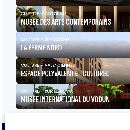
CULTURE
–
COTONOU
MUSEE DES ARTS CONTEMPORAINS
CULTURE
–
ZUYDCOOTE
LA FERME NORD
CULTURE
–
VALENCIENNES
ESPACE POLYVALENT ET CULTUREL
CULTURE
–
PORTO NOVO
MUSEE INTERNATIONAL DU VODUN