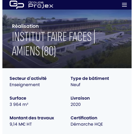
Aller
Men
au
prin
Groupe
contenu
Projex
Réalisation
INSTITUT FAIRE FACES |
AMIENS (80)
Secteur d'activité
Type de bâtiment
Enseignement
Neuf
Surface
Livraison
3 964 m²
2020
Montant des travaux
Certification
9,14 M€ HT
Démarche HQE