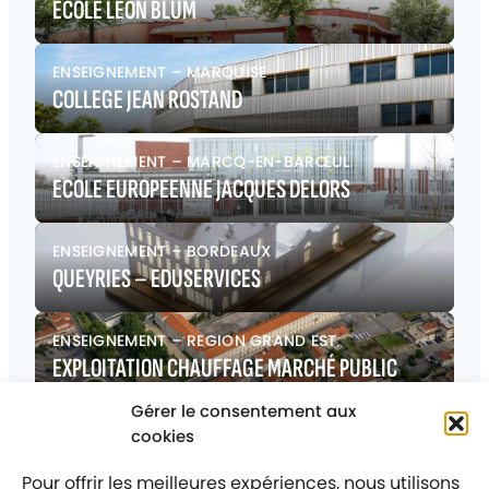
ÉCOLE LÉON BLUM
ENSEIGNEMENT
–
MARQUISE
COLLEGE JEAN ROSTAND
ENSEIGNEMENT
–
MARCQ-EN-BARŒUL
ECOLE EUROPEENNE JACQUES DELORS
ENSEIGNEMENT
–
BORDEAUX
QUEYRIES – EDUSERVICES
ENSEIGNEMENT
–
REGION GRAND EST
EXPLOITATION CHAUFFAGE MARCHÉ PUBLIC
Gérer le consentement aux
ENSEIGNEMENT
–
MAUBEUGE
cookies
IFSI
Pour offrir les meilleures expériences, nous utilisons