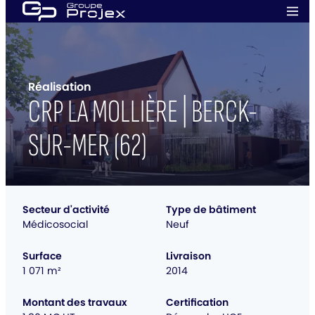
Aller
Men
au
prin
Groupe
contenu
Projex
Réalisation
CRP LA MOLLIÈRE | BERCK-
SUR-MER (62)
Secteur d'activité
Type de bâtiment
Médicosocial
Neuf
Surface
Livraison
1 071 m²
2014
Montant des travaux
Certification