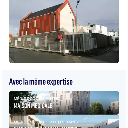
Avec la même expertise
MÉDICOSOCIAL
–
LENS
MAISON MEDICALE
MÉDICOSOCIAL
–
AIX LES BAINS