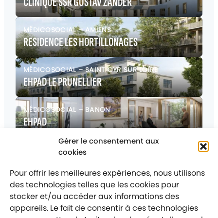
CLINIQUE SSR GUSTAV ZANDER
MÉDICOSOCIAL
–
AMIENS
RESIDENCE LES HORTILLONAGES
MÉDICOSOCIAL
–
SAINT CYR SUR LOIRE
EHPAD LE PRUNELLIER
MÉDICOSOCIAL
–
BANON
EHPAD
Gérer le consentement aux
MÉDICOSOCIAL
–
VILLENEUVE D’ASCQ
cookies
IEM DABBADIE
Pour offrir les meilleures expériences, nous utilisons
des technologies telles que les cookies pour
stocker et/ou accéder aux informations des
appareils. Le fait de consentir à ces technologies