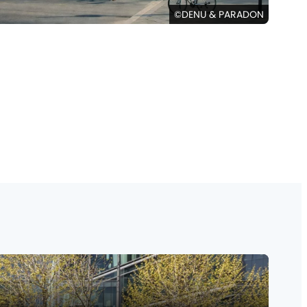
©DENU & PARADON