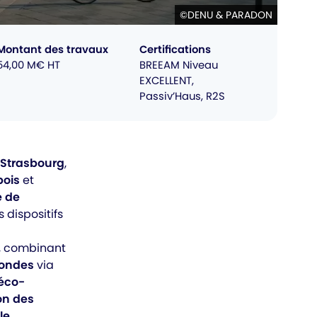
©DENU & PARADON
Montant des travaux
Certifications
54,00 M€ HT
BREEAM Niveau
EXCELLENT,
Passiv’Haus, R2S
Strasbourg
,
bois
et
e de
 dispositifs
, combinant
fondes
via
éco-
on des
le
,