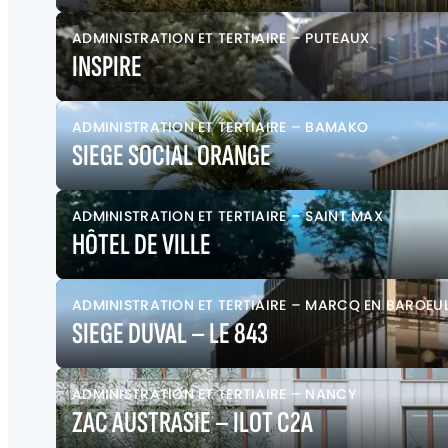
ADMINISTRATION ET TERTIAIRE
–
PUTEAUX
INSPIRE
ADMINISTRATION ET TERTIAIRE
–
BAMAKO
SIEGE SOCIAL ORANGE
ADMINISTRATION ET TERTIAIRE
–
SAINT MAX
HÔTEL DE VILLE
ADMINISTRATION ET TERTIAIRE
–
MARCQ EN BAROEU
SIEGE DUVAL – LE 843
ADMINISTRATION ET TERTIAIRE
–
NANCY
ZAC AUSTRASIE – ILOT C2A