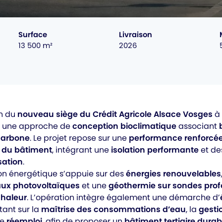
Surface
Livraison
13 500 m²
2026
on du
nouveau siège du Crédit Agricole Alsace Vosges
à
n une approche de
conception bioclimatique
associant
carbone
. Le projet repose sur une
performance renforcé
e du bâtiment
, intégrant une
isolation performante
et des
sation
.
on énergétique s’appuie sur des
énergies renouvelables
ux photovoltaïques
et une
géothermie sur sondes pro
haleur
. L’opération intègre également une démarche d’
rtant sur la
maîtrise des consommations d’eau
, la
gesti
le
réemploi
, afin de proposer un
bâtiment tertiaire durab