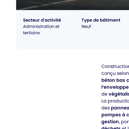
Secteur d'activité
Type de bâtiment
Administration et
Neuf
tertiaire
Constructi
conçu selo
béton bas 
l’envelopp
de
végétali
La producti
des
pannea
pompes à c
gestion
, po
déchets
et 