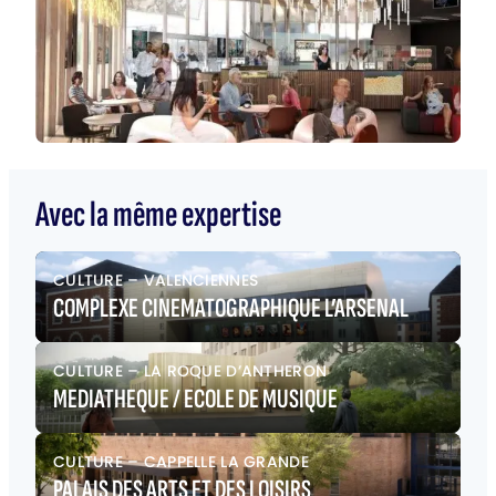
Avec la même expertise
CULTURE
–
VALENCIENNES
COMPLEXE CINEMATOGRAPHIQUE L’ARSENAL
CULTURE
–
LA ROQUE D’ANTHERON
MEDIATHEQUE / ECOLE DE MUSIQUE
CULTURE
–
CAPPELLE LA GRANDE
PALAIS DES ARTS ET DES LOISIRS