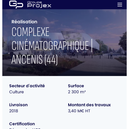
Aller
Men
au
prin
Groupe
contenu
Projex
Réalisation
COMPLEXE
CINÉMATOGRAPHIQUE |
ANCENIS (44)
Secteur d'activité
Surface
Culture
2 300 m²
Livraison
Montant des travaux
2018
3,40 M€ HT
Certification