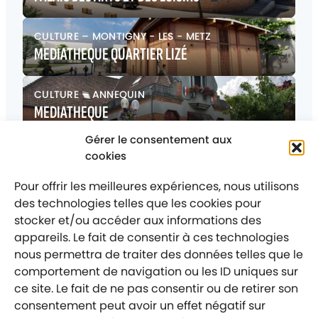
CULTURE
–
MONTIGNY - LES - METZ
MEDIATHEQUE QUARTIER LIZÉ
CULTURE
–
ANNEQUIN
MEDIATHEQUE
Gérer le consentement aux
CULTURE
–
LES HERBIERS
cookies
COMPLEXE CINEMATOGRAPHIQUE LE GRAND LUX
Pour offrir les meilleures expériences, nous utilisons
des technologies telles que les cookies pour
stocker et/ou accéder aux informations des
appareils. Le fait de consentir à ces technologies
nous permettra de traiter des données telles que le
comportement de navigation ou les ID uniques sur
Mentions légales
Politique de confidentialité
ce site. Le fait de ne pas consentir ou de retirer son
consentement peut avoir un effet négatif sur
Labellisé entreprise engagée