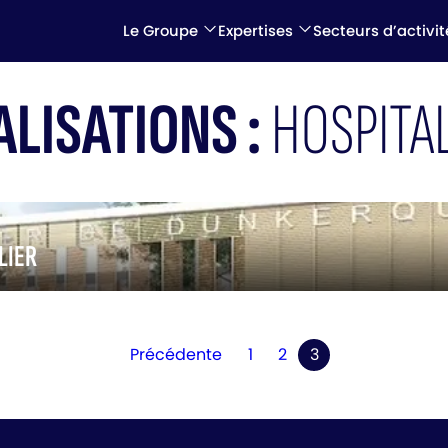
Le Groupe
Expertises
Secteurs d’activit
ALISATIONS :
HOSPITAL
LIER
Précédente
1
2
3