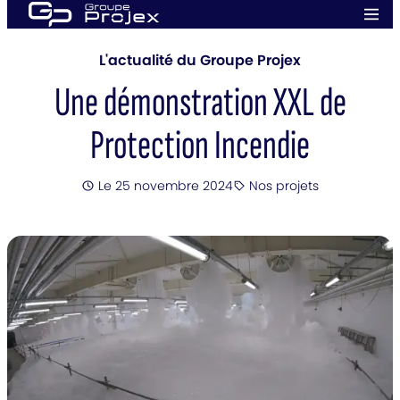
Aller
Men
au
prin
Groupe
contenu
Projex
L'actualité du Groupe Projex
Une démonstration XXL de
Protection Incendie
Posté
Le 25 novembre 2024
Nos projets
Catégorie
: