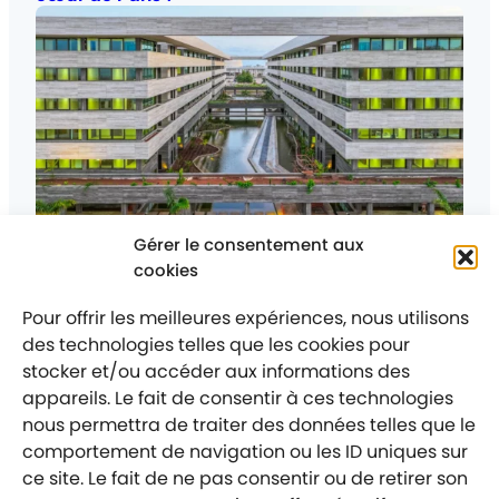
Gérer le consentement aux
Posté
Le 25 juin 2026
Nos projets
cookies
Catégorie
:
La Cité Ministérielle de Cotonou est livrée — et
elle change le visage du Bénin.
Pour offrir les meilleures expériences, nous utilisons
des technologies telles que les cookies pour
stocker et/ou accéder aux informations des
appareils. Le fait de consentir à ces technologies
nous permettra de traiter des données telles que le
comportement de navigation ou les ID uniques sur
Mentions légales
Politique de confidentialité
ce site. Le fait de ne pas consentir ou de retirer son