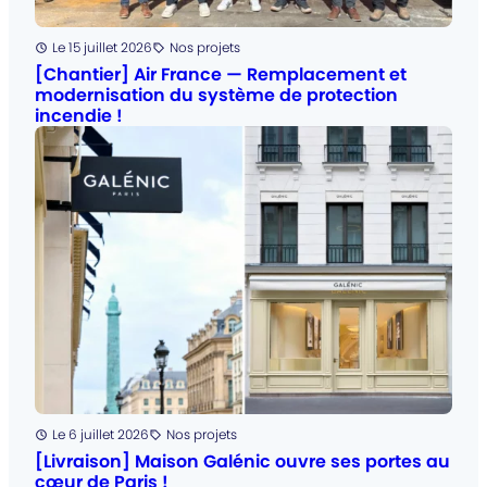
Posté
Le 15 juillet 2026
Nos projets
Catégorie
:
[Chantier] Air France — Remplacement et
modernisation du système de protection
incendie !
Posté
Le 6 juillet 2026
Nos projets
Catégorie
:
[Livraison] Maison Galénic ouvre ses portes au
cœur de Paris !