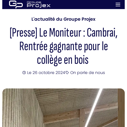
Aller
Men
au
prin
Groupe
contenu
Projex
L'actualité du Groupe Projex
[Presse] Le Moniteur : Cambrai,
Rentrée gagnante pour le
collège en bois
Posté
Le 26 octobre 2024
On parle de nous
Catégorie
: