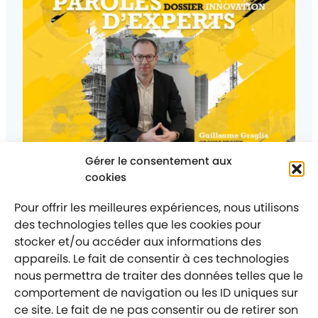
Gérer le consentement aux
Posté
Le 17 février 2026
On parle de nous
cookies
Catégorie
:
[Presse] L’Innovation au cœur de la transition :
l’éclairage de Guillaume GRAGLIA
Pour offrir les meilleures expériences, nous utilisons
des technologies telles que les cookies pour
stocker et/ou accéder aux informations des
appareils. Le fait de consentir à ces technologies
nous permettra de traiter des données telles que le
comportement de navigation ou les ID uniques sur
Mentions légales
Politique de confidentialité
ce site. Le fait de ne pas consentir ou de retirer son