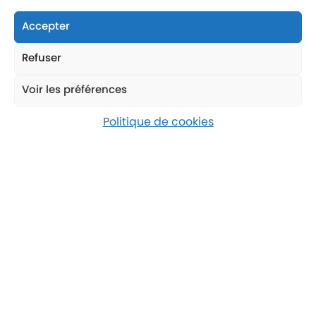
précis pour
optimiser les délais et
les coûts tout en garantissant la
Accepter
sécurité
des compagnons sur le
chantier. Nos méthodes sont
Refuser
conçues pour s’adapter aux
objectifs financiers et calendaires
Voir les préférences
de chaque opération, assurant
une exécution efficace et
Politique de cookies
maîtrisée.
Élaboration des plannings
À chaque phase d’un projet,