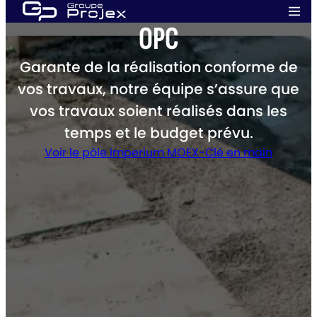
Aller
Men
au
OPC
prin
Groupe
contenu
Projex
Garante de la réalisation conforme de
vos travaux, notre équipe s’assure que
vos travaux soient réalisés dans les
temps et le budget prévu.​
Voir le pôle Imperium MOEX-Clé en main