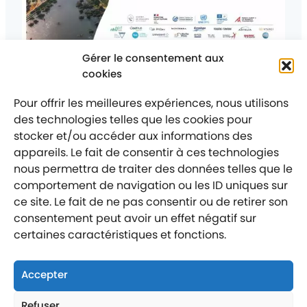
Gérer le consentement aux
Posté
Le 9 juin 2026
Ce qui se passe chez nous
Catégorie
:
cookies
Architectes, designers, étudiants, créateurs,
ingénieurs : et si nos idées contribuaient à
façonner les territoires de demain ?
Pour offrir les meilleures expériences, nous utilisons
des technologies telles que les cookies pour
stocker et/ou accéder aux informations des
appareils. Le fait de consentir à ces technologies
nous permettra de traiter des données telles que le
comportement de navigation ou les ID uniques sur
Mentions légales
Politique de confidentialité
ce site. Le fait de ne pas consentir ou de retirer son
consentement peut avoir un effet négatif sur
Labellisé entreprise engagée
certaines caractéristiques et fonctions.
Accepter
Refuser