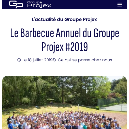
Aller
Men
au
prin
Groupe
contenu
Projex
L'actualité du Groupe Projex
Le Barbecue Annuel du Groupe
Projex #2019
Posté
Le 18 juillet 2019
Ce qui se passe chez nous
Catégorie
: