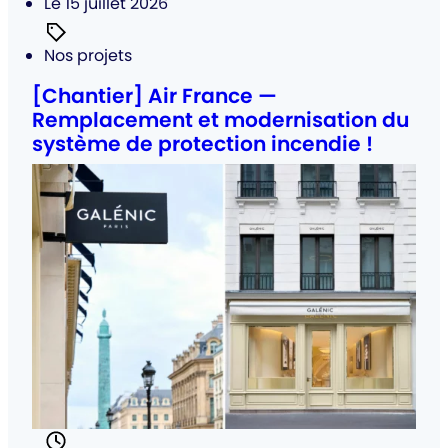
Posté
Le 15 juillet 2026
Catégorie
Nos projets
:
[Chantier] Air France —
Remplacement et modernisation du
système de protection incendie !