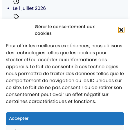
Posté
Le 1 juillet 2026
Catégorie
Ce qui se passe chez nous
Gérer le consentement aux
:
cookies
Juin a rimé avec Santé et Bien-Être
au sein du Groupe Projex !
Pour offrir les meilleures expériences, nous utilisons
des technologies telles que les cookies pour
stocker et/ou accéder aux informations des
appareils. Le fait de consentir à ces technologies
nous permettra de traiter des données telles que le
comportement de navigation ou les ID uniques sur
Mentions légales
Politique de confidentialité
ce site. Le fait de ne pas consentir ou de retirer son
consentement peut avoir un effet négatif sur
Labellisé entreprise engagée
certaines caractéristiques et fonctions.
Accepter