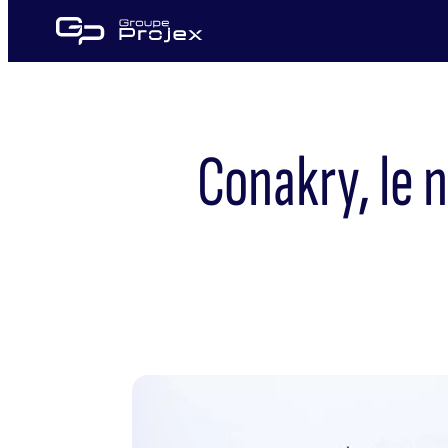
Aller
au
Groupe
contenu
Projex
Conakry, le 