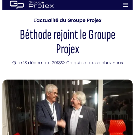
Aller
Men
au
prin
Groupe
contenu
Projex
L'actualité du Groupe Projex
Béthode rejoint le Groupe
Projex
Posté
Le 13 décembre 2018
Ce qui se passe chez nous
Catégorie
: