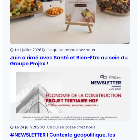
Posté
Le 1 juillet 2026
Ce qui se passe chez nous
Catégorie
:
Juin a rimé avec Santé et Bien-Être au sein du
Groupe Projex !
Posté
Le 24 juin 2026
Ce qui se passe chez nous
Catégorie
:
#NEWSLETTER I Contexte geopolitique, les