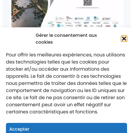
Gérer le consentement aux
Posté
Le 9 juin 2026
Ce qui se passe chez nous
Catégorie
cookies
:
Architectes, designers, étudiants, créateurs,
ingénieurs : et si nos idées contribuaient à
façonner les territoires de demain ?
Pour offrir les meilleures expériences, nous utilisons
des technologies telles que les cookies pour
stocker et/ou accéder aux informations des
appareils. Le fait de consentir à ces technologies
nous permettra de traiter des données telles que le
comportement de navigation ou les ID uniques sur
Mentions légales
Politique de confidentialité
ce site. Le fait de ne pas consentir ou de retirer son
consentement peut avoir un effet négatif sur
Labellisé entreprise engagée
certaines caractéristiques et fonctions.
Accepter