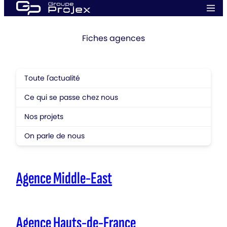
Aller
Men
au
prin
Groupe
contenu
Projex
Fiches agences
Toute l'actualité
Ce qui se passe chez nous
Nos projets
On parle de nous
Agence Middle-East
Agence Hauts-de-France