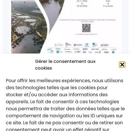
Gérer le consentement aux
Posté
Le 9 juin 2026
Ce qui se passe chez nous
Catégorie
cookies
:
Architectes, designers, étudiants, créateurs,
ingénieurs : et si nos idées contribuaient à
façonner les territoires de demain ?
Pour offrir les meilleures expériences, nous utilisons
des technologies telles que les cookies pour
stocker et/ou accéder aux informations des
appareils. Le fait de consentir à ces technologies
nous permettra de traiter des données telles que le
comportement de navigation ou les ID uniques sur
Mentions légales
Politique de confidentialité
ce site. Le fait de ne pas consentir ou de retirer son
consentement peut avoir un effet négatif sur
Labellisé entreprise engagée