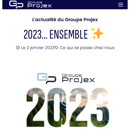
Aller
Men
au
prin
Groupe
contenu
Projex
L'actualité du Groupe Projex
2023… ENSEMBLE
Posté
Le 2 janvier 2023
Ce qui se passe chez nous
Catégorie
: