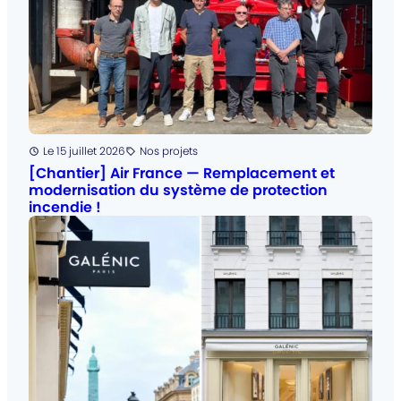
Posté
Le 15 juillet 2026
Nos projets
Catégorie
:
[Chantier] Air France — Remplacement et
modernisation du système de protection
incendie !