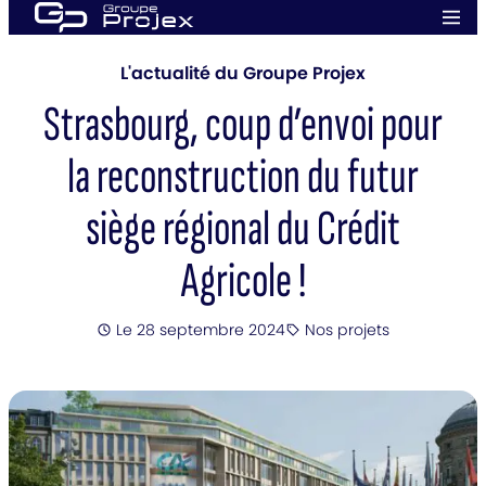
Aller
Men
au
prin
Groupe
contenu
Projex
L'actualité du Groupe Projex
Strasbourg, coup d’envoi pour
la reconstruction du futur
siège régional du Crédit
Agricole !
Posté
Le 28 septembre 2024
Nos projets
Catégorie
: