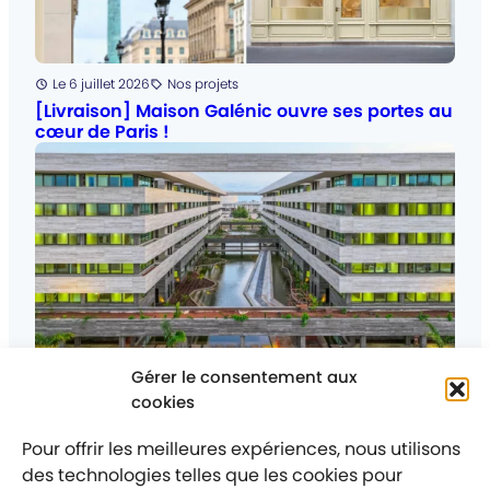
Posté
Le 6 juillet 2026
Nos projets
Catégorie
:
[Livraison] Maison Galénic ouvre ses portes au
cœur de Paris !
Gérer le consentement aux
Posté
Le 25 juin 2026
Nos projets
cookies
Catégorie
:
La Cité Ministérielle de Cotonou est livrée — et
elle change le visage du Bénin.
Pour offrir les meilleures expériences, nous utilisons
des technologies telles que les cookies pour