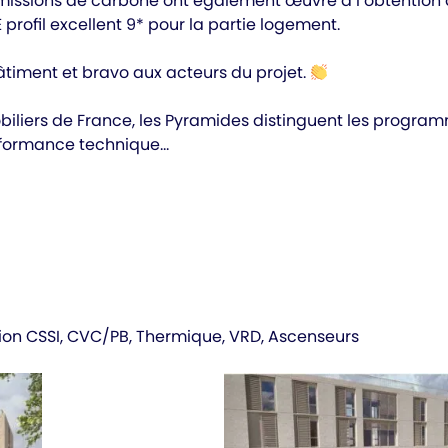
émissions de carbone ont également œuvré à l’obtention d
profil excellent 9* pour la partie logement.
bâtiment et bravo aux acteurs du projet.
liers de France, les Pyramides distinguent les programm
erformance technique…
ation CSSI, CVC/PB, Thermique, VRD, Ascenseurs