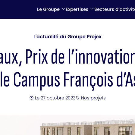
Le Groupe
Expertises
Secteurs d’activit
L'actualité du Groupe Projex
aux, Prix de l’innovation
le Campus François d’A
Posté
Le 27 octobre 2023
Nos projets
Catégorie
: