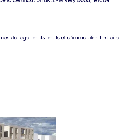
e la certification BREEAM Very Good, le label
es de logements neufs et d’immobilier tertiaire