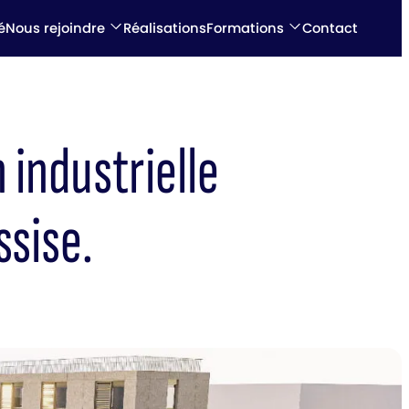
é
Nous rejoindre
Réalisations
Formations
Contact
 industrielle
ssise.