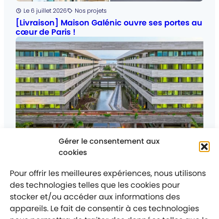
Posté
Le 6 juillet 2026
Nos projets
Catégorie
:
[Livraison] Maison Galénic ouvre ses portes au
cœur de Paris !
Gérer le consentement aux
Posté
Le 25 juin 2026
Nos projets
cookies
Catégorie
:
La Cité Ministérielle de Cotonou est livrée — et
elle change le visage du Bénin.
Pour offrir les meilleures expériences, nous utilisons
des technologies telles que les cookies pour
stocker et/ou accéder aux informations des
appareils. Le fait de consentir à ces technologies