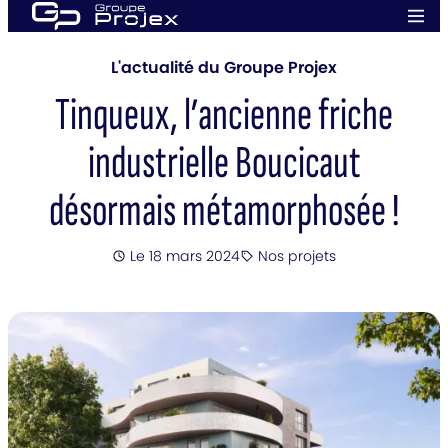
Aller
Men
au
prin
Groupe
contenu
Projex
L'actualité du Groupe Projex
Tinqueux, l’ancienne friche
industrielle Boucicaut
désormais métamorphosée !
Posté
Le 18 mars 2024
Nos projets
Catégorie
: