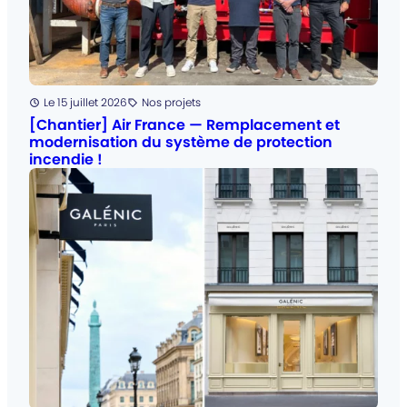
Posté
Le 15 juillet 2026
Nos projets
Catégorie
:
[Chantier] Air France — Remplacement et
modernisation du système de protection
incendie !