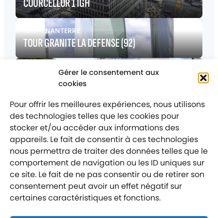
COURCELLOR 1 IGH
IGH
–
NANTERRE
TOUR GRANITE LA DEFENSE (92)
ADMINISTRATION ET TERTIAIRE, IGH, TRAVAUX
Gérer le consentement aux
D'AMÉNAGEMENT
–
PARIS
cookies
SIEGE SOCIAL DE LA BRED
Pour offrir les meilleures expériences, nous utilisons
des technologies telles que les cookies pour
stocker et/ou accéder aux informations des
appareils. Le fait de consentir à ces technologies
nous permettra de traiter des données telles que le
comportement de navigation ou les ID uniques sur
Mentions légales
Politique de confidentialité
ce site. Le fait de ne pas consentir ou de retirer son
consentement peut avoir un effet négatif sur
Labellisé entreprise engagée
certaines caractéristiques et fonctions.