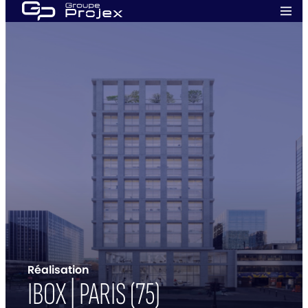
Aller
Men
au
prin
Groupe
contenu
Projex
Réalisation
IBOX | PARIS (75)