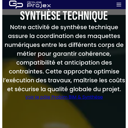
Aller
Men
au
SYNTHÈSE TECHNIQUE
prin
Groupe
contenu
Projex
Notre activité de synthèse technique
assure la coordination des maquettes
numériques entre les différents corps de
métier pour garantir cohérence,
compatibilité et anticipation des
contraintes. Cette approche optimise
l’exécution des travaux, maîtrise les coûts
et sécurise la qualité globale du projet.
Voir le pôle Probim BIM & Synthèse