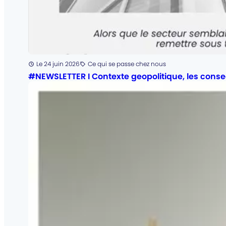
Posté
Le 24 juin 2026
Ce qui se passe chez nous
Catégorie
:
#NEWSLETTER I Contexte geopolitique, les conse