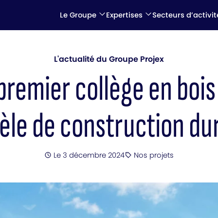
Le Groupe
Expertises
Secteurs d’activit
L'actualité du Groupe Projex
premier collège en bois
le de construction du
Posté
Le 3 décembre 2024
Nos projets
Catégorie
: